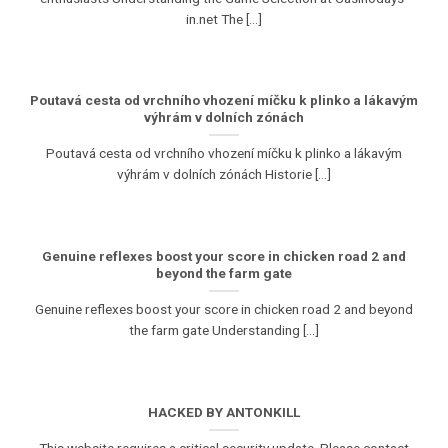
in.net The [...]
Poutavá cesta od vrchního vhození míčku k plinko a lákavým
výhrám v dolních zónách
Poutavá cesta od vrchního vhození míčku k plinko a lákavým
výhrám v dolních zónách Historie [...]
Genuine reflexes boost your score in chicken road 2 and
beyond the farm gate
Genuine reflexes boost your score in chicken road 2 and beyond
the farm gate Understanding [...]
HACKED BY ANTONKILL