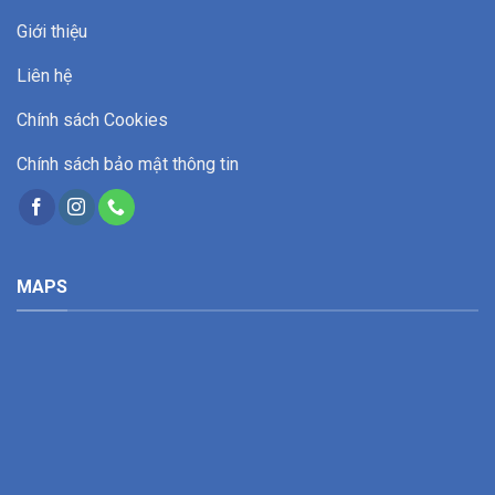
Giới thiệu
Liên hệ
Chính sách Cookies
Chính sách bảo mật thông tin
MAPS