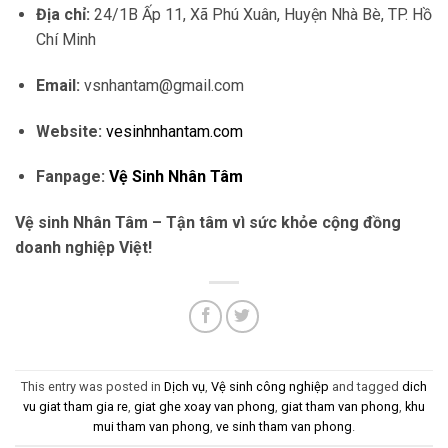
Địa chỉ:
24/1B Ấp 11, Xã Phú Xuân, Huyện Nhà Bè, TP. Hồ
Chí Minh
Email:
vsnhantam@gmail.com
Website:
vesinhnhantam.com
Fanpage:
Vệ Sinh Nhân Tâm
Vệ sinh Nhân Tâm – Tận tâm vì sức khỏe cộng đồng
doanh nghiệp Việt!
This entry was posted in
Dịch vụ
,
Vệ sinh công nghiệp
and tagged
dich
vu giat tham gia re
,
giat ghe xoay van phong
,
giat tham van phong
,
khu
mui tham van phong
,
ve sinh tham van phong
.