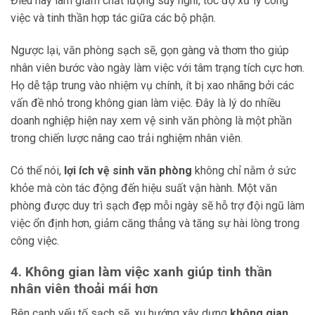
Điều này làm giảm chất lượng suy nghĩ, tốc độ xử lý công
việc và tinh thần hợp tác giữa các bộ phận.
Ngược lại, văn phòng sạch sẽ, gọn gàng và thơm tho giúp
nhân viên bước vào ngày làm việc với tâm trạng tích cực hơn.
Họ dễ tập trung vào nhiệm vụ chính, ít bị xao nhãng bởi các
vấn đề nhỏ trong không gian làm việc. Đây là lý do nhiều
doanh nghiệp hiện nay xem vệ sinh văn phòng là một phần
trong chiến lược nâng cao trải nghiệm nhân viên.
Có thể nói,
lợi ích vệ sinh văn phòng
không chỉ nằm ở sức
khỏe mà còn tác động đến hiệu suất vận hành. Một văn
phòng được duy trì sạch đẹp mỗi ngày sẽ hỗ trợ đội ngũ làm
việc ổn định hơn, giảm căng thẳng và tăng sự hài lòng trong
công việc.
4. Không gian làm việc xanh giúp tinh thần
nhân viên thoải mái hơn
Bên cạnh yếu tố sạch sẽ, xu hướng xây dựng
không gian