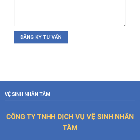
VỆ SINH NHÂN TÂM
CÔNG TY TNHH DỊCH VỤ VỆ SINH NHÂN
TÂM