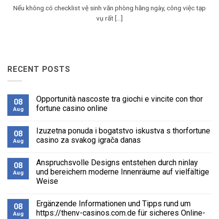
Nếu không có checklist vệ sinh văn phòng hằng ngày, công việc tạp
vụ rất [...]
RECENT POSTS
Opportunità nascoste tra giochi e vincite con thor
08
fortune casino online
Aug
No
Comments
Izuzetna ponuda i bogatstvo iskustva s thorfortune
on
08
Opportunità
casino za svakog igrača danas
Aug
nascoste
tra
No
giochi
Comments
Anspruchsvolle Designs entstehen durch ninlay
e
on
08
vincite
Izuzetna
und bereichern moderne Innenräume auf vielfältige
Aug
con
ponuda
Weise
thor
i
fortune
bogatstvo
No
casino
iskustva
Comments
online
s
Ergänzende Informationen und Tipps rund um
on
08
thorfortune
Anspruchsvolle
https://thenv-casinos.com.de für sicheres Online-
casino
Aug
Designs