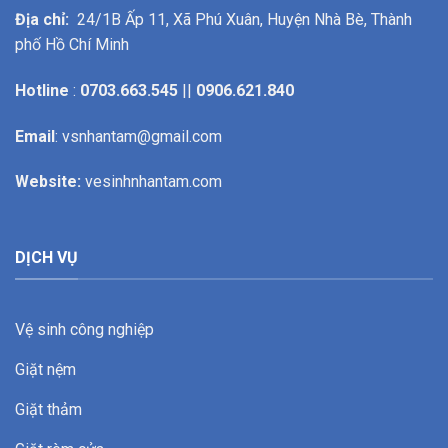
Địa chỉ:
24/1B Ấp 11, Xã Phú Xuân, Huyện Nhà Bè, Thành
phố Hồ Chí Minh
Hotline
:
0703.663.545
||
0906.621.840
Email
: vsnhantam@gmail.com
Website:
vesinhnhantam.com
DỊCH VỤ
Vệ sinh công nghiệp
Giặt nệm
Giặt thảm