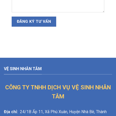
VỆ SINH NHÂN TÂM
CÔNG TY TNHH DỊCH VỤ VỆ SINH NHÂN
TÂM
Địa chỉ:
24/1B Ấp 11, Xã Phú Xuân, Huyện Nhà Bè, Thành