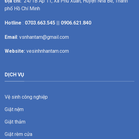
Địa chỉ:
24/1B Ấp 11, Xã Phú Xuân, Huyện Nhà Bè, Thành
phố Hồ Chí Minh
Hotline
:
0703.663.545
||
0906.621.840
Email
: vsnhantam@gmail.com
Website:
vesinhnhantam.com
DỊCH VỤ
Vệ sinh công nghiệp
Giặt nệm
Giặt thảm
Giặt rèm cửa