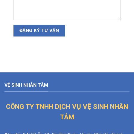
VỆ SINH NHÂN TÂM
CÔNG TY TNHH DỊCH VỤ VỆ SINH NHÂN
TÂM