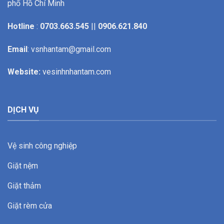
phố Hồ Chí Minh
Hotline
:
0703.663.545
||
0906.621.840
Email
: vsnhantam@gmail.com
Website:
vesinhnhantam.com
DỊCH VỤ
Vệ sinh công nghiệp
Giặt nệm
Giặt thảm
Giặt rèm cửa