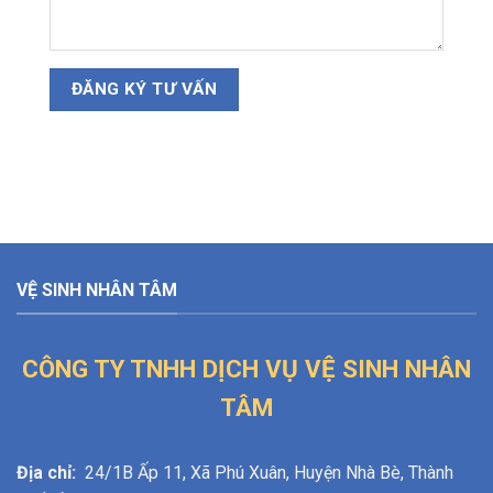
VỆ SINH NHÂN TÂM
CÔNG TY TNHH DỊCH VỤ VỆ SINH NHÂN
TÂM
Địa chỉ:
24/1B Ấp 11, Xã Phú Xuân, Huyện Nhà Bè, Thành