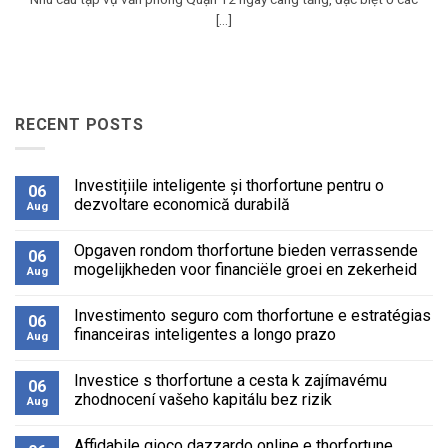
[...]
RECENT POSTS
Investițiile inteligente și thorfortune pentru o
06
dezvoltare economică durabilă
Aug
No
Comments
Opgaven rondom thorfortune bieden verrassende
on
06
Investițiile
mogelijkheden voor financiële groei en zekerheid
Aug
inteligente
și
No
thorfortune
Comments
Investimento seguro com thorfortune e estratégias
pentru
on
06
o
Opgaven
financeiras inteligentes a longo prazo
Aug
dezvoltare
rondom
economică
thorfortune
No
durabilă
bieden
Comments
Investice s thorfortune a cesta k zajímavému
verrassende
on
06
mogelijkheden
Investimento
zhodnocení vašeho kapitálu bez rizik
Aug
voor
seguro
financiële
com
No
groei
thorfortune
Comments
Affidabile gioco dazzardo online e thorfortune
en
e
on