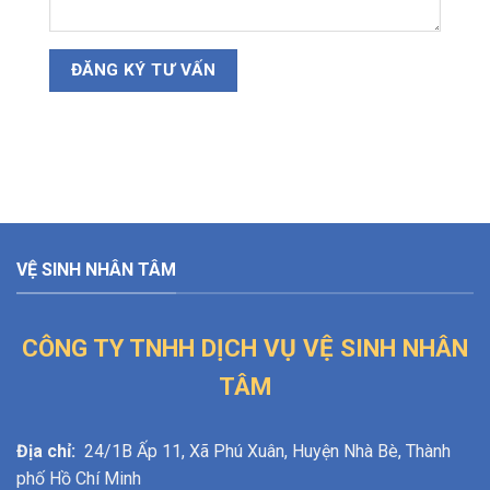
VỆ SINH NHÂN TÂM
CÔNG TY TNHH DỊCH VỤ VỆ SINH NHÂN
TÂM
Địa chỉ:
24/1B Ấp 11, Xã Phú Xuân, Huyện Nhà Bè, Thành
phố Hồ Chí Minh