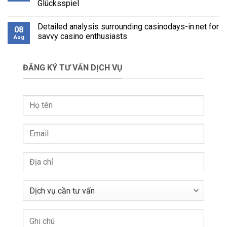
za
Glücksspiel
entstehen
svakog
durch
igrača
No
ninlay
danas
Comments
und
Detailed analysis surrounding casinodays-in.net for
on
08
bereichern
Ergänzende
savvy casino enthusiasts
moderne
Aug
Informationen
Innenräume
und
No
auf
Tipps
Comments
vielfältige
rund
on
Weise
ĐĂNG KÝ TƯ VẤN DỊCH VỤ
um
Detailed
https://thenv-
analysis
casinos.com.de
surrounding
für
casinodays-
sicheres
in.net
Online-
for
Glücksspiel
savvy
casino
enthusiasts