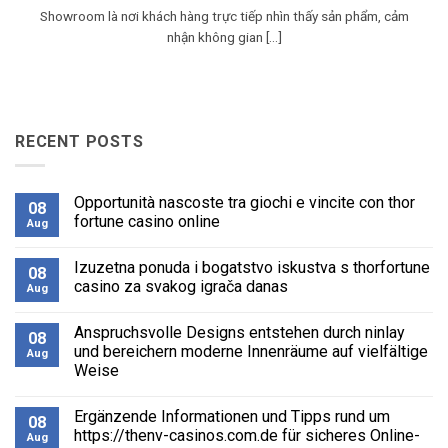
Showroom là nơi khách hàng trực tiếp nhìn thấy sản phẩm, cảm
nhận không gian [...]
RECENT POSTS
Opportunità nascoste tra giochi e vincite con thor
08
fortune casino online
Aug
No
Comments
Izuzetna ponuda i bogatstvo iskustva s thorfortune
on
08
Opportunità
casino za svakog igrača danas
Aug
nascoste
tra
No
giochi
Comments
Anspruchsvolle Designs entstehen durch ninlay
e
on
08
vincite
Izuzetna
und bereichern moderne Innenräume auf vielfältige
Aug
con
ponuda
Weise
thor
i
fortune
bogatstvo
No
casino
iskustva
Comments
online
s
Ergänzende Informationen und Tipps rund um
on
08
thorfortune
Anspruchsvolle
https://thenv-casinos.com.de für sicheres Online-
casino
Aug
Designs