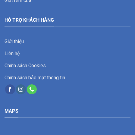
Giặt rèm cửa
HỖ TRỢ KHÁCH HÀNG
Giới thiệu
Liên hệ
Chính sách Cookies
Chính sách bảo mật thông tin
MAPS