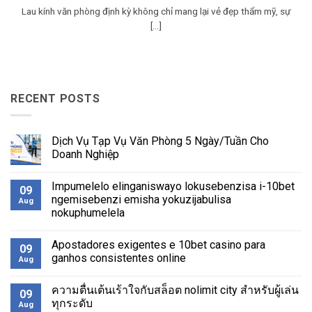
Lau kính văn phòng định kỳ không chỉ mang lại vẻ đẹp thẩm mỹ, sự
[...]
RECENT POSTS
Dịch Vụ Tạp Vụ Văn Phòng 5 Ngày/Tuần Cho
Doanh Nghiệp
No
Comments
Impumelelo elinganiswayo lokusebenzisa i-10bet
on
09
Dịch
ngemisebenzi emisha yokuzijabulisa
Aug
Vụ
nokuphumelela
Tạp
Vụ
No
Văn
Comments
Phòng
Apostadores exigentes e 10bet casino para
on
09
5
Impumelelo
ganhos consistentes online
Ngày/Tuần
Aug
elinganiswayo
Cho
lokusebenzisa
No
Doanh
i-
Comments
Nghiệp
ความตื่นเต้นเร้าใจกับสล็อต nolimit city สำหรับผู้เล่น
10bet
on
09
ngemisebenzi
Apostadores
ทุกระดับ
Aug
emisha
exigentes