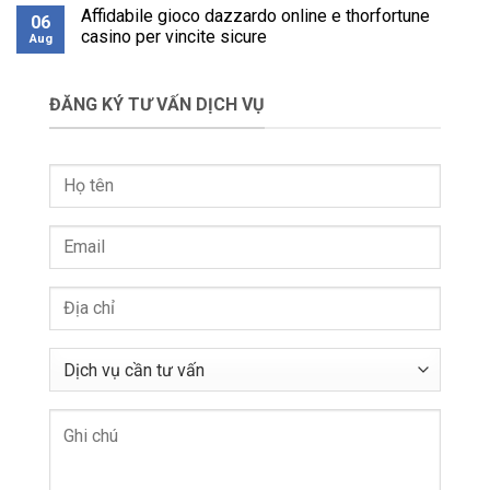
groei
thorfortune
Comments
Affidabile gioco dazzardo online e thorfortune
en
e
on
06
zekerheid
estratégias
Investice
casino per vincite sicure
Aug
financeiras
s
inteligentes
thorfortune
No
a
a
Comments
longo
cesta
on
ĐĂNG KÝ TƯ VẤN DỊCH VỤ
prazo
k
Affidabile
zajímavému
gioco
zhodnocení
dazzardo
vašeho
online
kapitálu
e
bez
thorfortune
rizik
casino
per
vincite
sicure