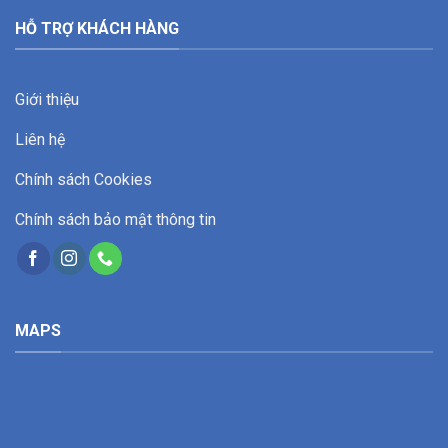
HỖ TRỢ KHÁCH HÀNG
Giới thiệu
Liên hệ
Chính sách Cookies
Chính sách bảo mật thông tin
MAPS