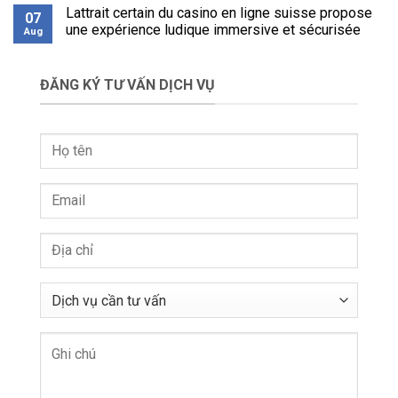
5gringos
grizzlys
Comments
Lattrait certain du casino en ligne suisse propose
casino
quest
on
07
bonus
casino
Upplevelser
une expérience ludique immersive et sécurisée
Aug
review
längs
and
chicken
No
winning
road
Comments
potential
ger
on
ĐĂNG KÝ TƯ VẤN DỊCH VỤ
oförglömliga
Lattrait
minnen
certain
i
du
vacker
casino
natur
en
och
ligne
bortom
suisse
propose
une
expérience
ludique
immersive
et
sécurisée