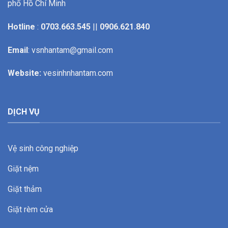
phố Hồ Chí Minh
Hotline
:
0703.663.545
||
0906.621.840
Email
: vsnhantam@gmail.com
Website:
vesinhnhantam.com
DỊCH VỤ
Vệ sinh công nghiệp
Giặt nệm
Giặt thảm
Giặt rèm cửa