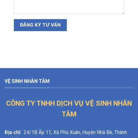
VỆ SINH NHÂN TÂM
CÔNG TY TNHH DỊCH VỤ VỆ SINH NHÂN
TÂM
Địa chỉ:
24/1B Ấp 11, Xã Phú Xuân, Huyện Nhà Bè, Thành