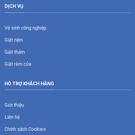
DỊCH VỤ
Vệ sinh công nghiệp
Giặt nệm
Giặt thảm
Giặt rèm cửa
HỖ TRỢ KHÁCH HÀNG
Giới thiệu
Liên hệ
Chính sách Cookies