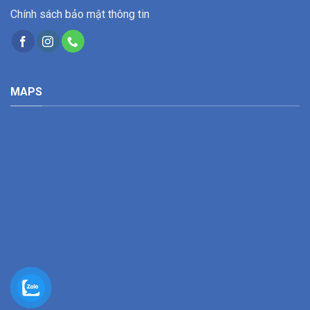
Chính sách bảo mật thông tin
MAPS