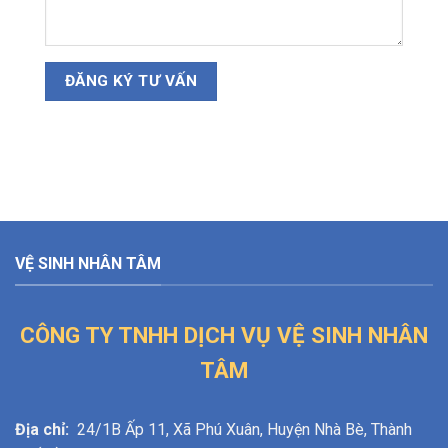
VỆ SINH NHÂN TÂM
CÔNG TY TNHH DỊCH VỤ VỆ SINH NHÂN
TÂM
Địa chỉ:
24/1B Ấp 11, Xã Phú Xuân, Huyện Nhà Bè, Thành