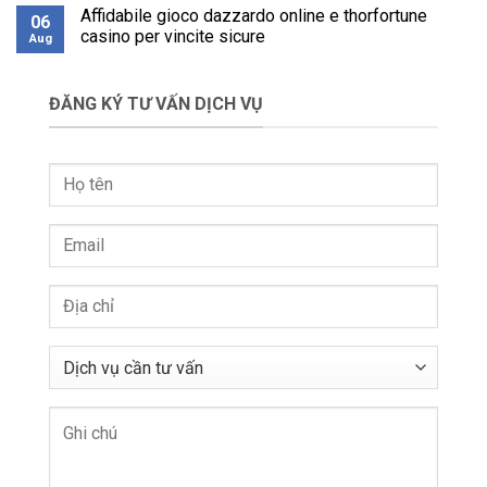
groei
thorfortune
Comments
Affidabile gioco dazzardo online e thorfortune
en
e
on
06
zekerheid
estratégias
Investice
casino per vincite sicure
Aug
financeiras
s
inteligentes
thorfortune
No
a
a
Comments
longo
cesta
on
ĐĂNG KÝ TƯ VẤN DỊCH VỤ
prazo
k
Affidabile
zajímavému
gioco
zhodnocení
dazzardo
vašeho
online
kapitálu
e
bez
thorfortune
rizik
casino
per
vincite
sicure