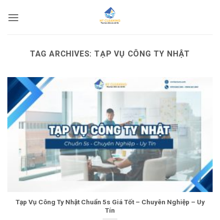
Skip
to
content
TAG ARCHIVES:
TẠP VỤ CÔNG TY NHẬT
Tạp Vụ Công Ty Nhật Chuẩn 5s Giá Tốt – Chuyên Nghiệp – Uy
Tín