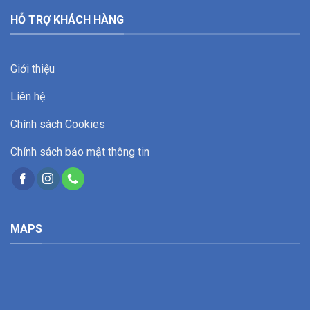
HỖ TRỢ KHÁCH HÀNG
Giới thiệu
Liên hệ
Chính sách Cookies
Chính sách bảo mật thông tin
MAPS