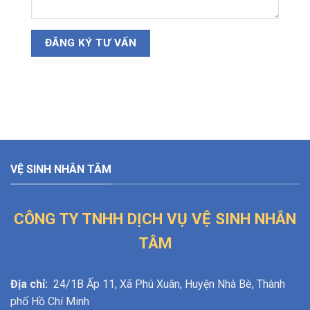
VỆ SINH NHÂN TÂM
CÔNG TY TNHH DỊCH VỤ VỆ SINH NHÂN
TÂM
Địa chỉ:
24/1B Ấp 11, Xã Phú Xuân, Huyện Nhà Bè, Thành
phố Hồ Chí Minh