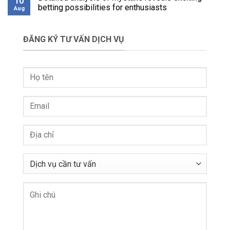
10
слотов
dan
Uitgebreide
betting possibilities for enthusiasts
Aug
gates
strategieën
of
leiden
No
olympus
tot
Comments
1000
succes
on
ĐĂNG KÝ TƯ VẤN DỊCH VỤ
demo
met
Detailed
gratis
millioner
analysis
untuk
casino,
of
pemain
ontdek
mystake
cerdas
de
reveals
mogelijkheden
exciting
betting
possibilities
for
enthusiasts