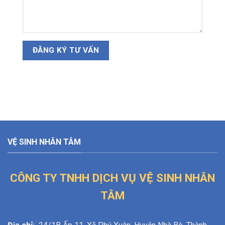
VỆ SINH NHÂN TÂM
CÔNG TY TNHH DỊCH VỤ VỆ SINH NHÂN
TÂM