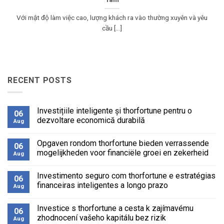
Với mật độ làm việc cao, lượng khách ra vào thường xuyên và yêu
cầu [...]
RECENT POSTS
Investițiile inteligente și thorfortune pentru o
06
dezvoltare economică durabilă
Aug
No
Comments
Opgaven rondom thorfortune bieden verrassende
on
06
Investițiile
mogelijkheden voor financiële groei en zekerheid
Aug
inteligente
și
No
thorfortune
Comments
Investimento seguro com thorfortune e estratégias
pentru
on
06
o
Opgaven
financeiras inteligentes a longo prazo
Aug
dezvoltare
rondom
economică
thorfortune
No
durabilă
bieden
Comments
Investice s thorfortune a cesta k zajímavému
verrassende
on
06
mogelijkheden
Investimento
zhodnocení vašeho kapitálu bez rizik
Aug
voor
seguro