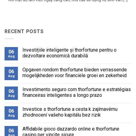
RECENT POSTS
Investițiile inteligente și thorfortune pentru o
06
dezvoltare economică durabilă
Aug
No
Comments
Opgaven rondom thorfortune bieden verrassende
on
06
Investițiile
mogelijkheden voor financiële groei en zekerheid
Aug
inteligente
și
No
thorfortune
Comments
Investimento seguro com thorfortune e estratégias
pentru
on
06
o
Opgaven
financeiras inteligentes a longo prazo
Aug
dezvoltare
rondom
economică
thorfortune
No
durabilă
bieden
Comments
Investice s thorfortune a cesta k zajímavému
verrassende
on
06
mogelijkheden
Investimento
zhodnocení vašeho kapitálu bez rizik
Aug
voor
seguro
financiële
com
No
groei
thorfortune
Comments
Affidabile gioco dazzardo online e thorfortune
en
e
on
06
zekerheid
estratégias
Investice
casino per vincite sicure
Aug