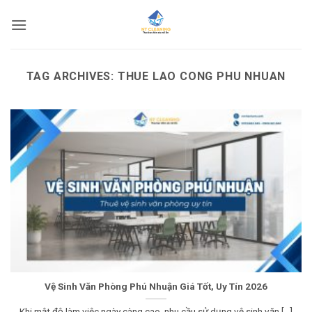
Skip
to
content
TAG ARCHIVES:
THUE LAO CONG PHU NHUAN
Vệ Sinh Văn Phòng Phú Nhuận Giá Tốt, Uy Tín 2026
Khi mật độ làm việc ngày càng cao, nhu cầu sử dụng vệ sinh văn [...]