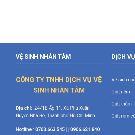
VỆ SINH NHÂN TÂM
DỊCH VỤ
CÔNG TY TNHH DỊCH VỤ VỆ
Vệ sinh cô
SINH NHÂN TÂM
Giặt nệm
Giặt thảm
Địa chỉ:
24/1B Ấp 11, Xã Phú Xuân,
Huyện Nhà Bè, Thành phố Hồ Chí Minh
Giặt rèm c
Hotline
:
0703.663.545
||
0906.621.840