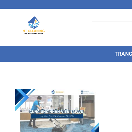
Skip
to
content
TRANG