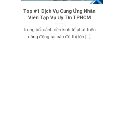
Top #1 Dịch Vụ Cung Ứng Nhân
Viên Tạp Vụ Uy Tín TPHCM
Trong bối cảnh nền kinh tế phát triển
năng động tại các đô thị lớn [...]