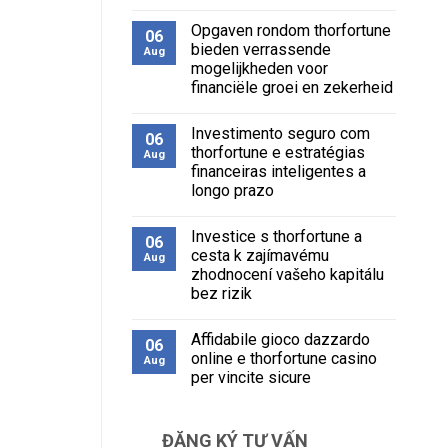
No
Comments
Opgaven rondom thorfortune
on
06
Investițiile
bieden verrassende
Aug
inteligente
mogelijkheden voor
și
thorfortune
financiële groei en zekerheid
pentru
o
No
dezvoltare
Comments
Investimento seguro com
on
economică
06
Opgaven
durabilă
thorfortune e estratégias
Aug
rondom
financeiras inteligentes a
thorfortune
bieden
longo prazo
verrassende
mogelijkheden
No
voor
Comments
Investice s thorfortune a
on
financiële
06
Investimento
groei
cesta k zajímavému
Aug
seguro
en
zhodnocení vašeho kapitálu
com
zekerheid
thorfortune
bez rizik
e
estratégias
No
financeiras
Comments
Affidabile gioco dazzardo
on
inteligentes
06
Investice
a
online e thorfortune casino
Aug
s
longo
per vincite sicure
thorfortune
prazo
a
No
cesta
Comments
k
on
zajímavému
ĐĂNG KÝ TƯ VẤN
Affidabile
zhodnocení