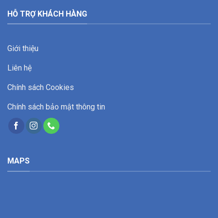
HỖ TRỢ KHÁCH HÀNG
Giới thiệu
Liên hệ
Chính sách Cookies
Chính sách bảo mật thông tin
MAPS