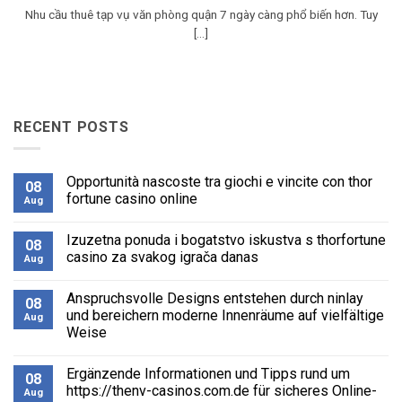
Nhu cầu thuê tạp vụ văn phòng quận 7 ngày càng phổ biến hơn. Tuy
[...]
RECENT POSTS
Opportunità nascoste tra giochi e vincite con thor
08
fortune casino online
Aug
No
Comments
Izuzetna ponuda i bogatstvo iskustva s thorfortune
on
08
Opportunità
casino za svakog igrača danas
Aug
nascoste
tra
No
giochi
Comments
Anspruchsvolle Designs entstehen durch ninlay
e
on
08
vincite
Izuzetna
und bereichern moderne Innenräume auf vielfältige
Aug
con
ponuda
Weise
thor
i
fortune
bogatstvo
No
casino
iskustva
Comments
online
s
Ergänzende Informationen und Tipps rund um
on
08
thorfortune
Anspruchsvolle
https://thenv-casinos.com.de für sicheres Online-
casino
Aug
Designs