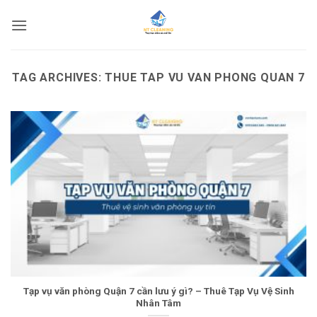
Skip
to
content
TAG ARCHIVES:
THUE TAP VU VAN PHONG QUAN 7
Tạp vụ văn phòng Quận 7 cần lưu ý gì? – Thuê Tạp Vụ Vệ Sinh
Nhân Tâm