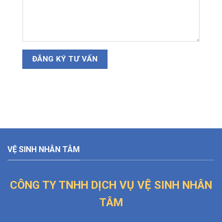
VỆ SINH NHÂN TÂM
CÔNG TY TNHH DỊCH VỤ VỆ SINH NHÂN
TÂM