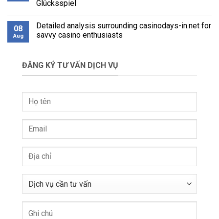
za
Glücksspiel
entstehen
svakog
durch
igrača
No
ninlay
danas
Comments
und
Detailed analysis surrounding casinodays-in.net for
on
08
bereichern
Ergänzende
savvy casino enthusiasts
moderne
Aug
Informationen
Innenräume
und
No
auf
Tipps
Comments
vielfältige
rund
on
Weise
ĐĂNG KÝ TƯ VẤN DỊCH VỤ
um
Detailed
https://thenv-
analysis
casinos.com.de
surrounding
für
casinodays-
sicheres
in.net
Online-
for
Glücksspiel
savvy
casino
enthusiasts