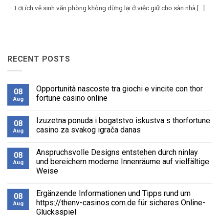
Lợi ích vệ sinh văn phòng không dừng lại ở việc giữ cho sàn nhà [...]
RECENT POSTS
Opportunità nascoste tra giochi e vincite con thor
08
fortune casino online
Aug
No
Comments
Izuzetna ponuda i bogatstvo iskustva s thorfortune
on
08
Opportunità
casino za svakog igrača danas
Aug
nascoste
tra
No
giochi
Comments
Anspruchsvolle Designs entstehen durch ninlay
e
on
08
vincite
Izuzetna
und bereichern moderne Innenräume auf vielfältige
Aug
con
ponuda
Weise
thor
i
fortune
bogatstvo
No
casino
iskustva
Comments
online
s
Ergänzende Informationen und Tipps rund um
on
08
thorfortune
Anspruchsvolle
https://thenv-casinos.com.de für sicheres Online-
casino
Aug
Designs
za
Glücksspiel
entstehen
svakog
durch