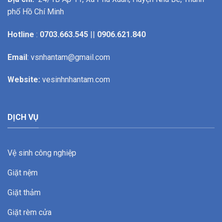
phố Hồ Chí Minh
Hotline
:
0703.663.545
||
0906.621.840
Email
: vsnhantam@gmail.com
Website:
vesinhnhantam.com
DỊCH VỤ
Vệ sinh công nghiệp
Giặt nệm
Giặt thảm
Giặt rèm cửa