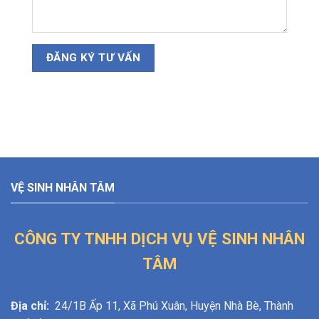
VỆ SINH NHÂN TÂM
CÔNG TY TNHH DỊCH VỤ VỆ SINH NHÂN
TÂM
Địa chỉ:
24/1B Ấp 11, Xã Phú Xuân, Huyện Nhà Bè, Thành