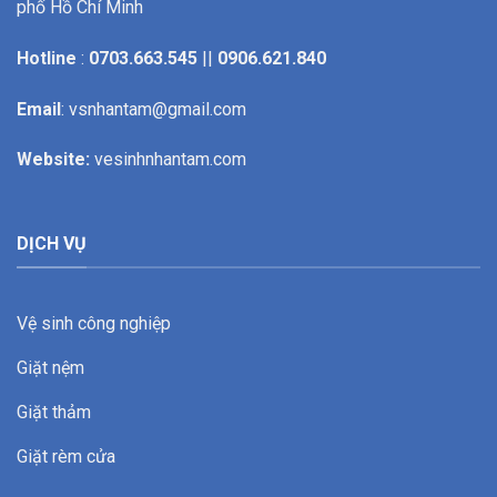
phố Hồ Chí Minh
Hotline
:
0703.663.545
||
0906.621.840
Email
: vsnhantam@gmail.com
Website:
vesinhnhantam.com
DỊCH VỤ
Vệ sinh công nghiệp
Giặt nệm
Giặt thảm
Giặt rèm cửa