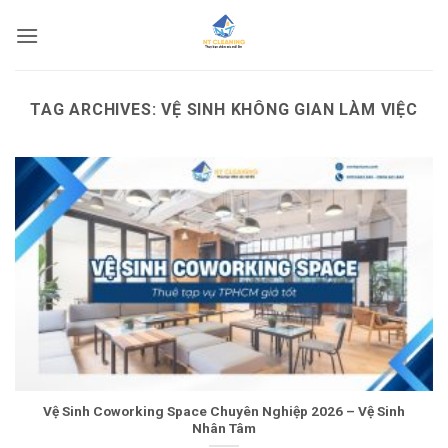
Skip
to
content
TAG ARCHIVES:
VỆ SINH KHÔNG GIAN LÀM VIỆC
Vệ Sinh Coworking Space Chuyên Nghiệp 2026 – Vệ Sinh
Nhân Tâm