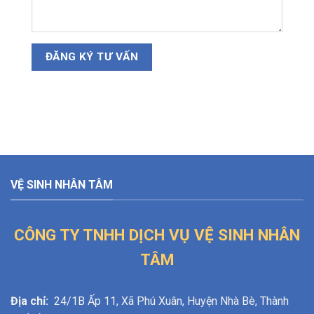
VỆ SINH NHÂN TÂM
CÔNG TY TNHH DỊCH VỤ VỆ SINH NHÂN
TÂM
Địa chỉ:
24/1B Ấp 11, Xã Phú Xuân, Huyện Nhà Bè, Thành