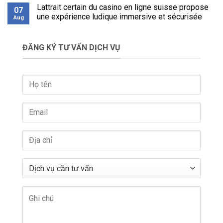
5gringos
grizzlys
Comments
Lattrait certain du casino en ligne suisse propose
casino
quest
on
07
bonus
casino
Upplevelser
une expérience ludique immersive et sécurisée
Aug
review
längs
and
chicken
No
winning
road
Comments
potential
ger
on
ĐĂNG KÝ TƯ VẤN DỊCH VỤ
oförglömliga
Lattrait
minnen
certain
i
du
vacker
casino
natur
en
och
ligne
bortom
suisse
propose
une
expérience
ludique
immersive
et
sécurisée