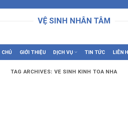
VỆ SINH NHÂN TÂM
 CHỦ
GIỚI THIỆU
DỊCH VỤ
TIN TỨC
LIÊN 
TAG ARCHIVES:
VE SINH KINH TOA NHA