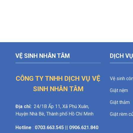
VỆ SINH NHÂN TÂM
DỊCH VỤ
CÔNG TY TNHH DỊCH VỤ VỆ
Vệ sinh cô
SINH NHÂN TÂM
Giặt nệm
Giặt thảm
Địa chỉ:
24/1B Ấp 11, Xã Phú Xuân,
Huyện Nhà Bè, Thành phố Hồ Chí Minh
Giặt rèm c
Hotline
:
0703.663.545
||
0906.621.840