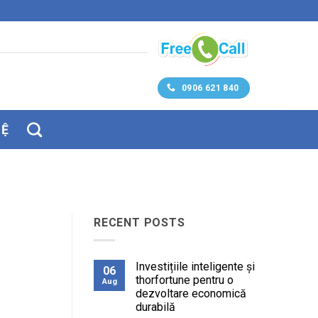
0906 621 840
HỆ
RECENT POSTS
Investițiile inteligente și
06
thorfortune pentru o
Aug
dezvoltare economică
durabilă