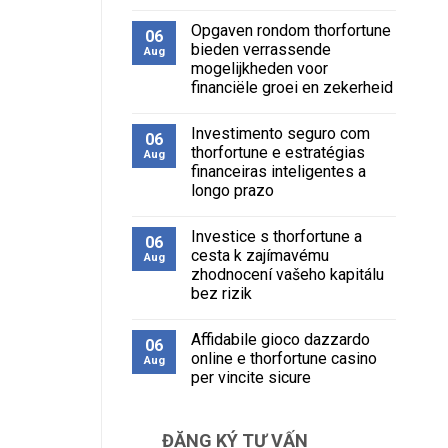
No
Comments
Opgaven rondom thorfortune
on
06
Investițiile
bieden verrassende
Aug
inteligente
mogelijkheden voor
și
thorfortune
financiële groei en zekerheid
pentru
o
No
dezvoltare
Comments
Investimento seguro com
on
economică
06
Opgaven
durabilă
thorfortune e estratégias
Aug
rondom
financeiras inteligentes a
thorfortune
bieden
longo prazo
verrassende
mogelijkheden
No
voor
Comments
Investice s thorfortune a
on
financiële
06
Investimento
groei
cesta k zajímavému
Aug
seguro
en
zhodnocení vašeho kapitálu
com
zekerheid
thorfortune
bez rizik
e
estratégias
No
financeiras
Comments
Affidabile gioco dazzardo
on
inteligentes
06
Investice
a
online e thorfortune casino
Aug
s
longo
per vincite sicure
thorfortune
prazo
a
No
cesta
Comments
k
on
zajímavému
ĐĂNG KÝ TƯ VẤN
Affidabile
zhodnocení