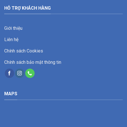
HỖ TRỢ KHÁCH HÀNG
Giới thiệu
Liên hệ
Chính sách Cookies
Chính sách bảo mật thông tin
MAPS