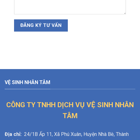
VỆ SINH NHÂN TÂM
CÔNG TY TNHH DỊCH VỤ VỆ SINH NHÂN
TÂM
Địa chỉ:
24/1B Ấp 11, Xã Phú Xuân, Huyện Nhà Bè, Thành