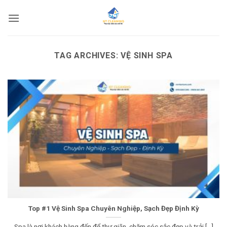
Skip
to
content
TAG ARCHIVES:
VỆ SINH SPA
Top #1 Vệ Sinh Spa Chuyên Nghiệp, Sạch Đẹp Định Kỳ
Spa là nơi khách hàng đến để thư giãn, chăm sóc sắc đẹp và trải [...]