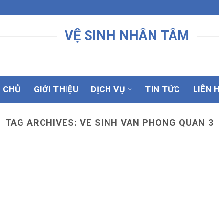
VỆ SINH NHÂN TÂM
 CHỦ
GIỚI THIỆU
DỊCH VỤ
TIN TỨC
LIÊN 
TAG ARCHIVES:
VE SINH VAN PHONG QUAN 3