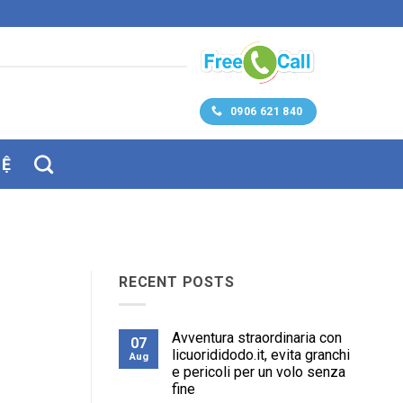
0906 621 840
HỆ
RECENT POSTS
Avventura straordinaria con
07
licuorididodo.it, evita granchi
Aug
e pericoli per un volo senza
fine