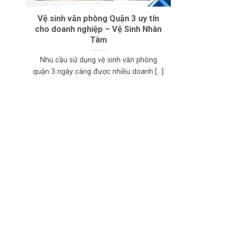
Vệ sinh văn phòng Quận 3 uy tín
cho doanh nghiệp – Vệ Sinh Nhân
Tâm
Nhu cầu sử dụng vệ sinh văn phòng
quận 3 ngày càng được nhiều doanh [...]