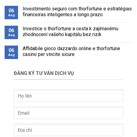
și
No
thorfortune
Comments
Investimento seguro com thorfortune e estratégias
pentru
on
06
o
Opgaven
financeiras inteligentes a longo prazo
Aug
dezvoltare
rondom
economică
thorfortune
No
durabilă
bieden
Comments
Investice s thorfortune a cesta k zajímavému
verrassende
on
06
mogelijkheden
Investimento
zhodnocení vašeho kapitálu bez rizik
Aug
voor
seguro
financiële
com
No
groei
thorfortune
Comments
Affidabile gioco dazzardo online e thorfortune
en
e
on
06
zekerheid
estratégias
Investice
casino per vincite sicure
Aug
financeiras
s
inteligentes
thorfortune
No
a
a
Comments
longo
cesta
on
ĐĂNG KÝ TƯ VẤN DỊCH VỤ
prazo
k
Affidabile
zajímavému
gioco
zhodnocení
dazzardo
vašeho
online
kapitálu
e
bez
thorfortune
rizik
casino
per
vincite
sicure