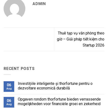
ADMIN
Thuê tạp vụ văn phòng theo
giờ – Giải pháp tiết kiệm cho
Startup 2026
RECENT POSTS
Investițiile inteligente și thorfortune pentru o
06
dezvoltare economică durabilă
Aug
No
Comments
Opgaven rondom thorfortune bieden verrassende
on
06
Investițiile
mogelijkheden voor financiële groei en zekerheid
Aug
inteligente