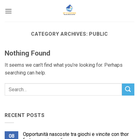
Skip
to
content
CATEGORY ARCHIVES:
PUBLIC
Nothing Found
It seems we can’t find what you’re looking for. Perhaps
searching can help.
RECENT POSTS
Opportunità nascoste tra giochi e vincite con thor
08