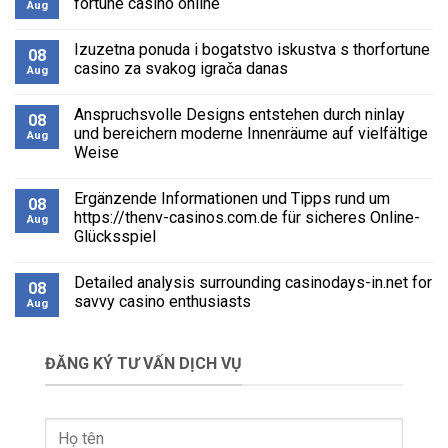
fortune casino online
Aug
No
Comments
Izuzetna ponuda i bogatstvo iskustva s thorfortune
on
08
Opportunità
casino za svakog igrača danas
Aug
nascoste
tra
No
giochi
Comments
Anspruchsvolle Designs entstehen durch ninlay
e
on
08
vincite
Izuzetna
und bereichern moderne Innenräume auf vielfältige
Aug
con
ponuda
Weise
thor
i
fortune
bogatstvo
No
casino
iskustva
Comments
online
s
Ergänzende Informationen und Tipps rund um
on
08
thorfortune
Anspruchsvolle
https://thenv-casinos.com.de für sicheres Online-
casino
Aug
Designs
za
Glücksspiel
entstehen
svakog
durch
igrača
No
ninlay
danas
Comments
und
Detailed analysis surrounding casinodays-in.net for
on
08
bereichern
Ergänzende
savvy casino enthusiasts
moderne
Aug
Informationen
Innenräume
und
No
auf
Tipps
Comments
vielfältige
rund
on
Weise
ĐĂNG KÝ TƯ VẤN DỊCH VỤ
um
Detailed
https://thenv-
analysis
casinos.com.de
surrounding
für
casinodays-
sicheres
in.net
Online-
for
Glücksspiel
savvy