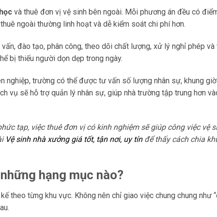
 học
và thuê đơn vị vệ sinh bên ngoài. Mỗi phương án đều có điểm
huê ngoài thường linh hoạt và dễ kiểm soát chi phí hơn.
 vấn, đào tạo, phân công, theo dõi chất lượng, xử lý nghỉ phép và 
thể bị thiếu người dọn dẹp trong ngày.
n nghiệp, trường có thể được tư vấn số lượng nhân sự, khung giờ 
ch vụ sẽ hỗ trợ quản lý nhân sự, giúp nhà trường tập trung hơn và
hức tạp, việc thuê đơn vị có kinh nghiệm sẽ giúp công việc vệ 
i
Vệ sinh nhà xưởng giá tốt, tận nơi, uy tín
để thấy cách chia kh
m những hạng mục nào?
 kế theo từng khu vực. Không nên chỉ giao việc chung chung như 
au.