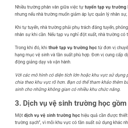
Nhiều trường phân vân giữa việc tự
tuyển tạp vụ trường
nhưng nếu nhà trường muốn giảm áp lực quản lý nhân sự, t
Khi tự tuyển, nhà trường phải phụ trách đăng tuyển, phỏng
nhân sự khi cần. Nếu tạp vụ nghỉ đột xuất, nhà trường có 
Trong khi đó, khi
thuê tạp vụ trường học
từ đơn vị chuyê
hạng mục vệ sinh và tần suất phù hợp. Đơn vị cung cấp dị
động giảng dạy và vận hành.
Với các mô hình có diện tích lớn hoặc khu vực sử dụng p
chia theo khu vực rõ hơn. Bạn có thể tham khảo thêm bà
sinh cho những không gian có nhiều khu chức năng.
3. Dịch vụ vệ sinh trường học gồ
Một
dịch vụ vệ sinh trường học
hiệu quả cần được thiết
trường sạch”, vì mỗi khu vực có tần suất sử dụng khác nh