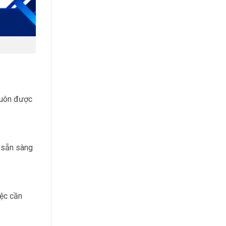
 luôn được
n sẵn sàng
iệc cần