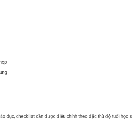
 họp
hung
áo dục, checklist cần được điều chỉnh theo đặc thù độ tuổi học s