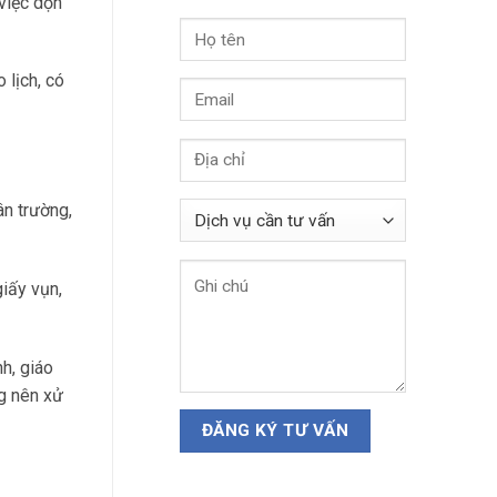
việc dọn
casino
per
vincite
sicure
 lịch, có
ân trường,
iấy vụn,
h, giáo
g nên xử