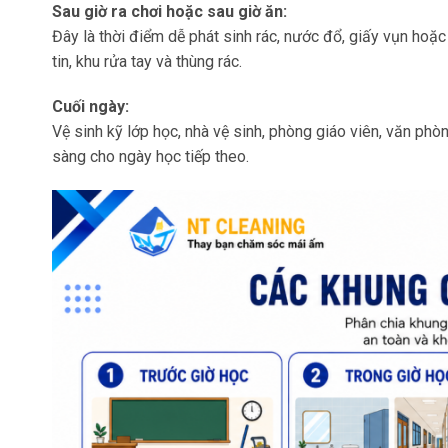
Sau giờ ra chơi hoặc sau giờ ăn:
Đây là thời điểm dễ phát sinh rác, nước đổ, giấy vụn hoặc
tin, khu rửa tay và thùng rác.
Cuối ngày:
Vệ sinh kỹ lớp học, nhà vệ sinh, phòng giáo viên, văn ph
sàng cho ngày học tiếp theo.