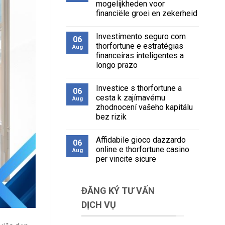
mogelijkheden voor
și
thorfortune
financiële groei en zekerheid
pentru
o
No
dezvoltare
Comments
Investimento seguro com
on
economică
06
Opgaven
durabilă
thorfortune e estratégias
Aug
rondom
financeiras inteligentes a
thorfortune
bieden
longo prazo
verrassende
mogelijkheden
No
voor
Comments
Investice s thorfortune a
on
financiële
06
Investimento
groei
cesta k zajímavému
Aug
seguro
en
zhodnocení vašeho kapitálu
com
zekerheid
thorfortune
bez rizik
e
estratégias
No
financeiras
Comments
Affidabile gioco dazzardo
on
inteligentes
06
Investice
a
online e thorfortune casino
Aug
s
longo
per vincite sicure
thorfortune
prazo
a
No
cesta
Comments
k
on
zajímavému
ĐĂNG KÝ TƯ VẤN
Affidabile
zhodnocení
gioco
vašeho
dazzardo
DỊCH VỤ
kapitálu
online
bez
e
rizik
thorfortune