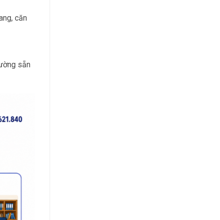
ang, căn
rường sẵn