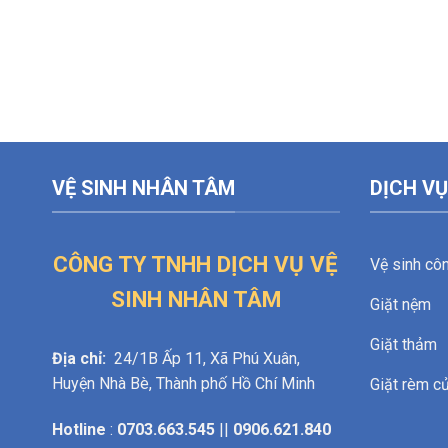
VỆ SINH NHÂN TÂM
DỊCH VỤ
CÔNG TY TNHH DỊCH VỤ VỆ
Vệ sinh cô
SINH NHÂN TÂM
Giặt nệm
Giặt thảm
Địa chỉ:
24/1B Ấp 11, Xã Phú Xuân,
Huyện Nhà Bè, Thành phố Hồ Chí Minh
Giặt rèm c
Hotline
:
0703.663.545
||
0906.621.840