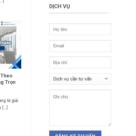
..]
gioco
vašeho
dazzardo
DỊCH VỤ
kapitálu
online
bez
e
rizik
thorfortune
casino
per
vincite
sicure
 Theo
ng Trọn
ng là giải
[...]