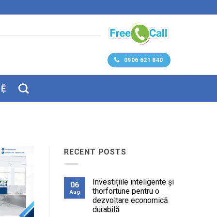
0906 621 840
HỆ
RECENT POSTS
Investițiile inteligente și
06
thorfortune pentru o
Aug
dezvoltare economică
durabilă