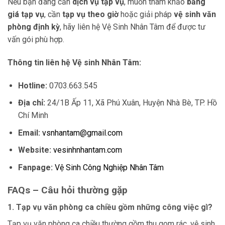
Nếu bạn đang cần
dịch vụ tạp vụ
, muốn tham khảo
bảng
giá tạp vụ
, cần
tạp vụ theo giờ
hoặc giải pháp
vệ sinh văn
phòng định kỳ
, hãy liên hệ Vệ Sinh Nhân Tâm để được tư
vấn gói phù hợp.
Thông tin liên hệ Vệ sinh Nhân Tâm:
Hotline:
0703.663.545
Địa chỉ:
24/1B Ấp 11, Xã Phú Xuân, Huyện Nhà Bè, TP. Hồ
Chí Minh
Email:
vsnhantam@gmail.com
Website:
vesinhnhantam.com
Fanpage:
Vệ Sinh Công Nghiệp Nhân Tâm
FAQs – Câu hỏi thường gặp
1. Tạp vụ văn phòng ca chiều gồm những công việc gì?
Tạp vụ văn phòng ca chiều thường gồm thu gom rác, vệ sinh