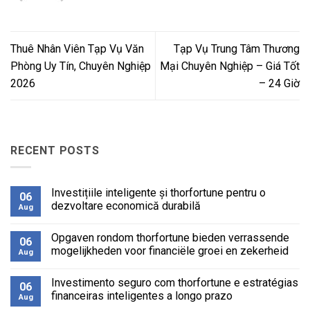
Thuê Nhân Viên Tạp Vụ Văn
Tạp Vụ Trung Tâm Thương
Phòng Uy Tín, Chuyên Nghiệp
Mại Chuyên Nghiệp – Giá Tốt
2026
– 24 Giờ
RECENT POSTS
Investițiile inteligente și thorfortune pentru o
06
dezvoltare economică durabilă
Aug
No
Comments
Opgaven rondom thorfortune bieden verrassende
on
06
Investițiile
mogelijkheden voor financiële groei en zekerheid
Aug
inteligente
și
No
thorfortune
Comments
Investimento seguro com thorfortune e estratégias
pentru
on
06
o
Opgaven
financeiras inteligentes a longo prazo
Aug
dezvoltare
rondom
economică
thorfortune