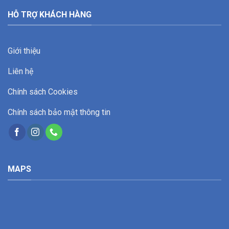
HỖ TRỢ KHÁCH HÀNG
Giới thiệu
Liên hệ
Chính sách Cookies
Chính sách bảo mật thông tin
MAPS