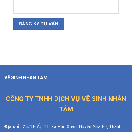
VỆ SINH NHÂN TÂM
CÔNG TY TNHH DỊCH VỤ VỆ SINH NHÂN
TÂM
Địa chỉ:
24/1B Ấp 11, Xã Phú Xuân, Huyện Nhà Bè, Thành