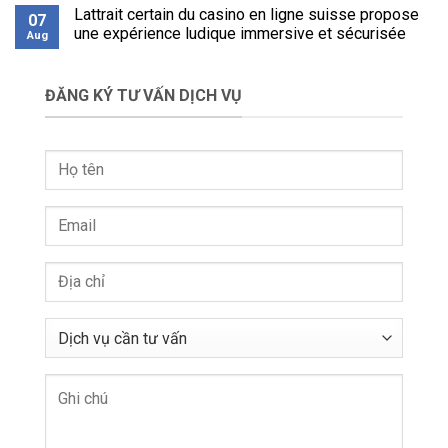
5gringos
grizzlys
Comments
Lattrait certain du casino en ligne suisse propose
casino
quest
on
07
bonus
casino
Upplevelser
une expérience ludique immersive et sécurisée
Aug
review
längs
and
chicken
No
winning
road
Comments
potential
ger
on
ĐĂNG KÝ TƯ VẤN DỊCH VỤ
oförglömliga
Lattrait
minnen
certain
i
du
vacker
casino
natur
en
och
ligne
bortom
suisse
propose
une
expérience
ludique
immersive
et
sécurisée