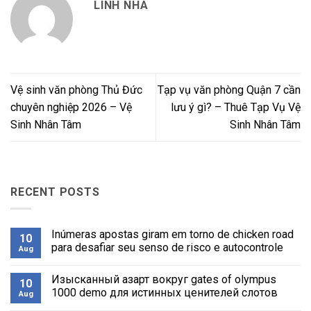
LINH NHA
Vệ sinh văn phòng Thủ Đức
Tạp vụ văn phòng Quận 7 cần
chuyên nghiệp 2026 – Vệ
lưu ý gì? – Thuê Tạp Vụ Vệ
Sinh Nhân Tâm
Sinh Nhân Tâm
RECENT POSTS
Inúmeras apostas giram em torno de chicken road
10
para desafiar seu senso de risco e autocontrole
Aug
No
Comments
Изысканный азарт вокруг gates of olympus
on
10
Inúmeras
1000 demo для истинных ценителей слотов
Aug
apostas
giram
No