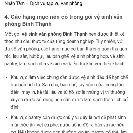
Nhân Tâm – Dịch vụ tạp vụ văn phòng
.
4. Các hạng mục nên có trong gói vệ sinh văn
phòng Bình Thạnh
Một gói
vệ sinh văn phòng Bình Thạnh
nên được thiết kế
theo nhu cầu thực tế của từng doanh nghiệp. Tuy nhiên, với
đa số văn phòng, các hạng mục cơ bản thường gồm thu gom
rác, lau sàn, hút bụi, lau bàn ghế, vệ sinh phòng họp, vệ sinh
pantry, làm sạch nhà vệ sinh và kiểm tra khu vực tiếp khách.
Khu vực làm việc chung cần được vệ sinh đều để hạn chế
bụi bẩn tích tụ. Sàn nhà, bàn ghế, tay nắm cửa, công tắc
điện, máy in, kệ tài liệu và tủ hồ sơ là những vị trí thường
xuyên được sử dụng nên cần được làm sạch theo lịch cố
định.
Khu vực pantry cần được chú ý vì đây là nơi dễ phát sinh
mùi thức ăn, vết cà phê, nước uống đổ ra bàn và rác hữu
cơ. Nếu không được dọn thường xuyên, pantry có thể làm