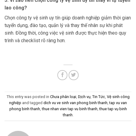
5. Vì sao nên chọn công ty vệ sinh uy tín thay vì tự tuyển
lao công?
Chọn công ty vệ sinh uy tín giúp doanh nghiệp giảm thời gian
tuyển dụng, đào tạo, quản lý và thay thế nhân sự khi phát
sinh. Đồng thời, công việc vệ sinh được thực hiện theo quy
trình và checklist rõ ràng hơn.
This entry was posted in
Chưa phân loại
,
Dịch vụ
,
Tin Tức
,
Vệ sinh công
nghiệp
and tagged
dich vu ve sinh van phong binh thanh
,
tap vu van
phong binh thanh
,
thue nhan vien tap vu binh thanh
,
thue tap vụ binh
thanh
.