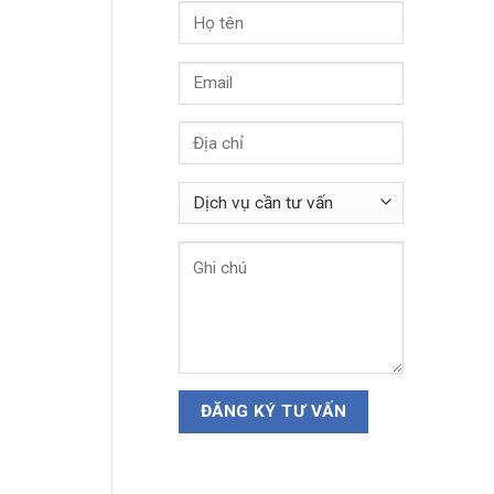
propose
une
expérience
ludique
immersive
et
sécurisée