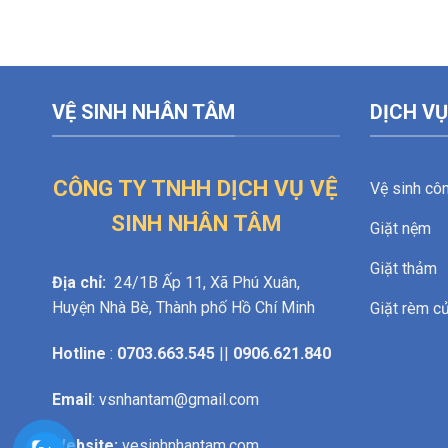
VỆ SINH NHÂN TÂM
DỊCH VỤ
CÔNG TY TNHH DỊCH VỤ VỆ
Vệ sinh cô
SINH NHÂN TÂM
Giặt nệm
Giặt thảm
Địa chỉ:
24/1B Ấp 11, Xã Phú Xuân,
Huyện Nhà Bè, Thành phố Hồ Chí Minh
Giặt rèm c
Hotline
:
0703.663.545
||
0906.621.840
Email
: vsnhantam@gmail.com
Website:
vesinhnhantam.com