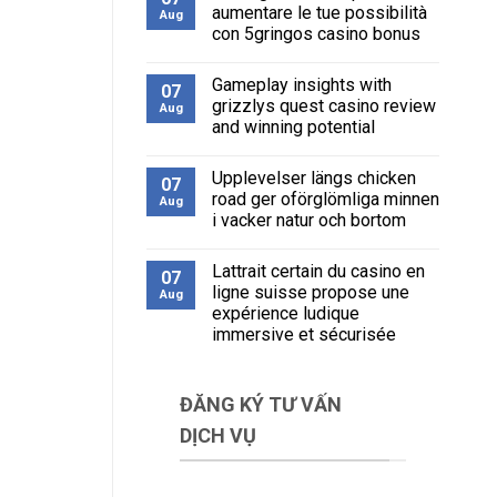
aumentare le tue possibilità
ANTONKILL
Aug
con 5gringos casino bonus
No
Comments
Gameplay insights with
on
07
Strategie
grizzlys quest casino review
Aug
vincenti
and winning potential
per
aumentare
No
le
Comments
tue
Upplevelser längs chicken
on
07
possibilità
Gameplay
road ger oförglömliga minnen
con
Aug
insights
5gringos
i vacker natur och bortom
with
casino
grizzlys
bonus
No
quest
Comments
casino
Lattrait certain du casino en
on
07
review
Upplevelser
ligne suisse propose une
and
Aug
längs
winning
expérience ludique
chicken
potential
road
immersive et sécurisée
ger
oförglömliga
No
minnen
Comments
on
i
ĐĂNG KÝ TƯ VẤN
Lattrait
vacker
certain
natur
du
och
DỊCH VỤ
casino
bortom
en
ligne
suisse