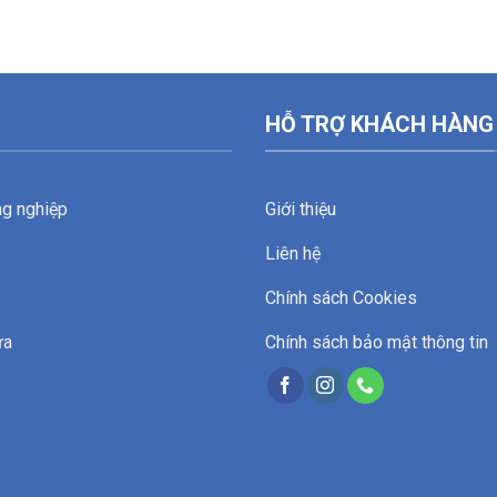
HỖ TRỢ KHÁCH HÀNG
ng nghiệp
Giới thiệu
Liên hệ
Chính sách Cookies
ửa
Chính sách bảo mật thông tin