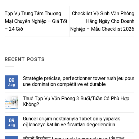
Tạp Vụ Trung Tâm Thương
Checklist Vệ Sinh Văn Phòng
Mại Chuyên Nghiệp – Giá Tốt
Hằng Ngày Cho Doanh
– 24 Giờ
Nghiệp – Mẫu Checklist 2026
RECENT POSTS
Stratégie précise, perfectionner tower rush jeu pour
09
une domination compétitive et durable
Aug
No
Comments
Thuê Tạp Vụ Văn Phòng 3 Buổi/Tuần Có Phù Hợp
on
Stratégie
Không?
précise,
perfectionner
No
tower
Comments
Güncel erişim noktalarıyla 1xbet giriş yaparak
rush
on
09
jeu
Thuê
eğlenceye katılın ve fırsatları değerlendirin
Aug
pour
Tạp
une
Vụ
No
domination
Văn
Comments
कीमतों विश्लेषण tower rush towerrush.in.net के साथ
compétitive
Phòng
on