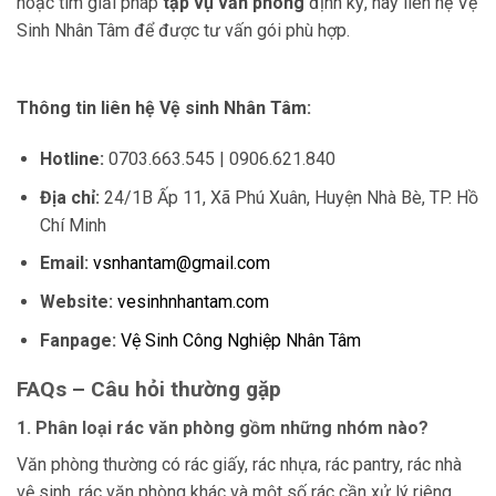
hoặc tìm giải pháp
tạp vụ văn phòng
định kỳ, hãy liên hệ Vệ
Sinh Nhân Tâm để được tư vấn gói phù hợp.
Thông tin liên hệ Vệ sinh Nhân Tâm:
Hotline:
0703.663.545 | 0906.621.840
Địa chỉ:
24/1B Ấp 11, Xã Phú Xuân, Huyện Nhà Bè, TP. Hồ
Chí Minh
Email:
vsnhantam@gmail.com
Website:
vesinhnhantam.com
Fanpage:
Vệ Sinh Công Nghiệp Nhân Tâm
FAQs – Câu hỏi thường gặp
1. Phân loại rác văn phòng gồm những nhóm nào?
Văn phòng thường có rác giấy, rác nhựa, rác pantry, rác nhà
vệ sinh, rác văn phòng khác và một số rác cần xử lý riêng