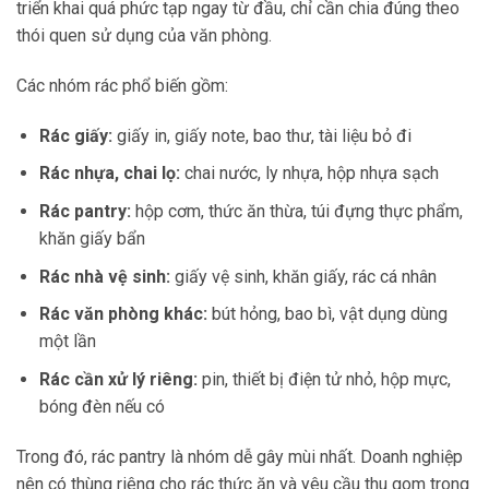
triển khai quá phức tạp ngay từ đầu, chỉ cần chia đúng theo
thói quen sử dụng của văn phòng.
Các nhóm rác phổ biến gồm:
Rác giấy:
giấy in, giấy note, bao thư, tài liệu bỏ đi
Rác nhựa, chai lọ:
chai nước, ly nhựa, hộp nhựa sạch
Rác pantry:
hộp cơm, thức ăn thừa, túi đựng thực phẩm,
khăn giấy bẩn
Rác nhà vệ sinh:
giấy vệ sinh, khăn giấy, rác cá nhân
Rác văn phòng khác:
bút hỏng, bao bì, vật dụng dùng
một lần
Rác cần xử lý riêng:
pin, thiết bị điện tử nhỏ, hộp mực,
bóng đèn nếu có
Trong đó, rác pantry là nhóm dễ gây mùi nhất. Doanh nghiệp
nên có thùng riêng cho rác thức ăn và yêu cầu thu gom trong