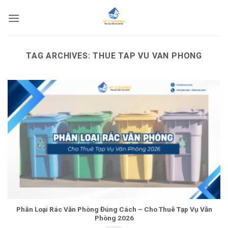
Skip
to
content
TAG ARCHIVES:
THUE TAP VU VAN PHONG
Phân Loại Rác Văn Phòng Đúng Cách – Cho Thuê Tạp Vụ Văn
Phòng 2026