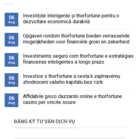
Investițiile inteligente și thorfortune pentru o
06
dezvoltare economică durabilă
Aug
No
Comments
Opgaven rondom thorfortune bieden verrassende
on
06
Investițiile
mogelijkheden voor financiële groei en zekerheid
Aug
inteligente
și
No
thorfortune
Comments
Investimento seguro com thorfortune e estratégias
pentru
on
06
o
Opgaven
financeiras inteligentes a longo prazo
Aug
dezvoltare
rondom
economică
thorfortune
No
durabilă
bieden
Comments
Investice s thorfortune a cesta k zajímavému
verrassende
on
06
mogelijkheden
Investimento
zhodnocení vašeho kapitálu bez rizik
Aug
voor
seguro
financiële
com
No
groei
thorfortune
Comments
Affidabile gioco dazzardo online e thorfortune
en
e
on
06
zekerheid
estratégias
Investice
casino per vincite sicure
Aug
financeiras
s
inteligentes
thorfortune
No
a
a
Comments
longo
cesta
on
ĐĂNG KÝ TƯ VẤN DỊCH VỤ
prazo
k
Affidabile
zajímavému
gioco
zhodnocení
dazzardo
vašeho
online
kapitálu
e