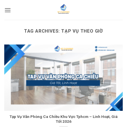
Skip
to
content
TAG ARCHIVES:
TẠP VỤ THEO GIỜ
Tạp Vụ Văn Phòng Ca Chiều Khu Vực Tphcm – Linh Hoạt, Giá
Tốt 2026