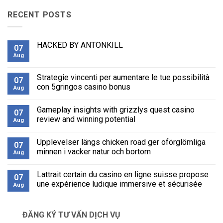
RECENT POSTS
HACKED BY ANTONKILL
07
Aug
No
Comments
on
HACKED
Strategie vincenti per aumentare le tue possibilità
07
BY
con 5gringos casino bonus
ANTONKILL
Aug
No
Comments
Gameplay insights with grizzlys quest casino
on
07
Strategie
review and winning potential
Aug
vincenti
per
No
aumentare
Comments
Upplevelser längs chicken road ger oförglömliga
le
on
07
tue
Gameplay
minnen i vacker natur och bortom
Aug
possibilità
insights
con
with
No
5gringos
grizzlys
Comments
Lattrait certain du casino en ligne suisse propose
casino
quest
on
07
bonus
casino
Upplevelser
une expérience ludique immersive et sécurisée
Aug
review
längs
and
chicken
No
winning
road
Comments
potential
ger
on
ĐĂNG KÝ TƯ VẤN DỊCH VỤ
oförglömliga
Lattrait
minnen
certain