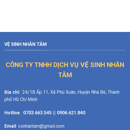
VỆ SINH NHÂN TÂM
CÔNG TY TNHH DỊCH VỤ VỆ SINH NHÂN
TÂM
Địa chỉ:
24/1B Ấp 11, Xã Phú Xuân, Huyện Nhà Bè, Thành
phố Hồ Chí Minh
Hotline
:
0703.663.545
||
0906.621.840
Email
: vsnhantam@gmail.com