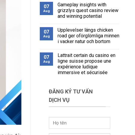
Comments
Gameplay insights with
on
07
Strategie
grizzlys quest casino review
Aug
vincenti
and winning potential
per
aumentare
No
le
Comments
tue
Upplevelser längs chicken
on
07
possibilità
Gameplay
road ger oförglömliga minnen
con
Aug
insights
5gringos
i vacker natur och bortom
with
casino
grizzlys
bonus
No
quest
Comments
casino
Lattrait certain du casino en
on
07
review
Upplevelser
ligne suisse propose une
and
Aug
längs
winning
expérience ludique
chicken
potential
road
immersive et sécurisée
ger
oförglömliga
No
minnen
Comments
on
i
ĐĂNG KÝ TƯ VẤN
Lattrait
vacker
certain
natur
du
och
DỊCH VỤ
casino
bortom
en
ligne
suisse
propose
une
expérience
ludique
immersive