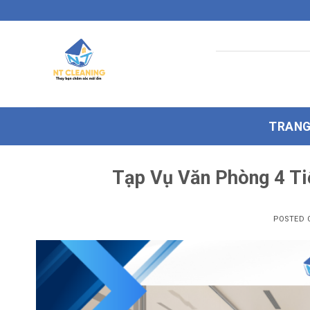
Skip
to
content
TRANG
Tạp Vụ Văn Phòng 4 Ti
POSTED