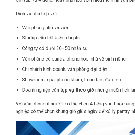
Dịch vụ phù hợp với:
Văn phòng nhỏ và vừa
Startup cần tiết kiệm chi phí
Công ty có dưới 30–50 nhân sự
Văn phòng có pantry, phòng họp, nhà vệ sinh riêng
Chi nhánh kinh doanh, văn phòng đại diện
Showroom, spa, phòng khám, trung tâm đào tạo
Doanh nghiệp cần
tạp vụ theo giờ
nhưng muốn lịch là
Với văn phòng ít người, có thể chọn 4 tiếng vào buổi sán
nghiệp có thể chọn khung giờ giữa ngày để xử lý pantry, 