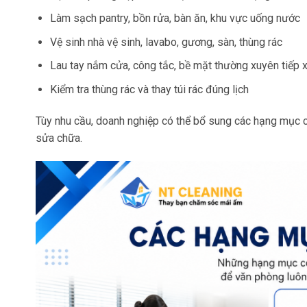
Làm sạch pantry, bồn rửa, bàn ăn, khu vực uống nước
Vệ sinh nhà vệ sinh, lavabo, gương, sàn, thùng rác
Lau tay nắm cửa, công tắc, bề mặt thường xuyên tiếp 
Kiểm tra thùng rác và thay túi rác đúng lịch
Tùy nhu cầu, doanh nghiệp có thể bổ sung các hạng mục ch
sửa chữa.