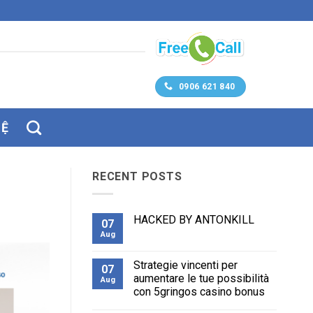
0906 621 840
HỆ
RECENT POSTS
HACKED BY ANTONKILL
07
Aug
No
Comments
on
HACKED
Strategie vincenti per
07
BY
aumentare le tue possibilità
ANTONKILL
Aug
con 5gringos casino bonus
No