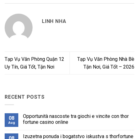
LINH NHA
Tạp Vụ Văn Phòng Quận 12
Tạp Vụ Văn Phòng Nhà Bè
Uy Tín, Giá Tốt, Tận Nơi
Tận Nơi, Giá Tốt – 2026
RECENT POSTS
Opportunità nascoste tra giochi e vincite con thor
08
fortune casino online
Aug
No
Comments
Izuzetna ponuda i bogatstvo iskustva s thorfortune
on
08