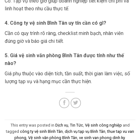
Có. Tạp vụ theo giờ giúp doanh nghiệp tiết kiệm chi phí và
linh hoạt theo nhu cầu thực tế.
4. Công ty vệ sinh Bình Tân uy tín cần có gì?
Cần có quy trình rõ ràng, checklist minh bạch, nhân viên
đúng giờ và báo giá chi tiết.
5. Giá vệ sinh văn phòng Bình Tân được tính như thế
nào?
Giá phụ thuộc vào diện tích, tần suất, thời gian làm việc, số
lượng tạp vụ và hạng mục cần thực hiện.
This entry was posted in
Dịch vụ
,
Tin Tức
,
Vệ sinh công nghiệp
and
tagged
công ty vệ sinh Bình Tân
,
dịch vụ tạp vụ Bình Tân
,
thue tap vu van
phong
,
Vệ sinh văn phòng Bình Tân
,
ve sinh van phong dinh ky
.