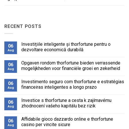
RECENT POSTS
Investițiile inteligente și thorfortune pentru o
06
dezvoltare economică durabilă
Aug
No
Comments
Opgaven rondom thorfortune bieden verrassende
on
06
Investițiile
mogelijkheden voor financiële groei en zekerheid
Aug
inteligente
și
No
thorfortune
Comments
Investimento seguro com thorfortune e estratégias
pentru
on
06
o
Opgaven
financeiras inteligentes a longo prazo
Aug
dezvoltare
rondom
economică
thorfortune
No
durabilă
bieden
Comments
Investice s thorfortune a cesta k zajímavému
verrassende
on
06
mogelijkheden
Investimento
zhodnocení vašeho kapitálu bez rizik
Aug
voor
seguro
financiële
com
No
groei
thorfortune
Comments
Affidabile gioco dazzardo online e thorfortune
en
e
on
06
zekerheid
estratégias
Investice
casino per vincite sicure
Aug
financeiras
s