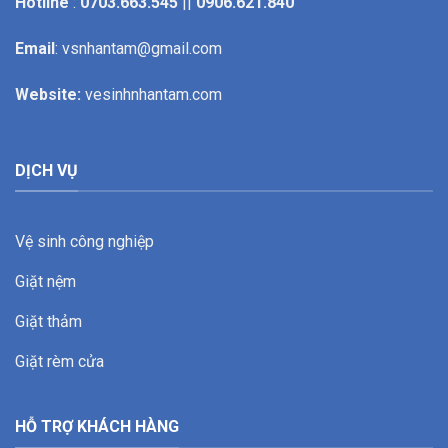
Hotline
:
0703.663.545
||
0906.621.840
Email
: vsnhantam@gmail.com
Website:
vesinhnhantam.com
DỊCH VỤ
Vệ sinh công nghiệp
Giặt nệm
Giặt thảm
Giặt rèm cửa
HỖ TRỢ KHÁCH HÀNG