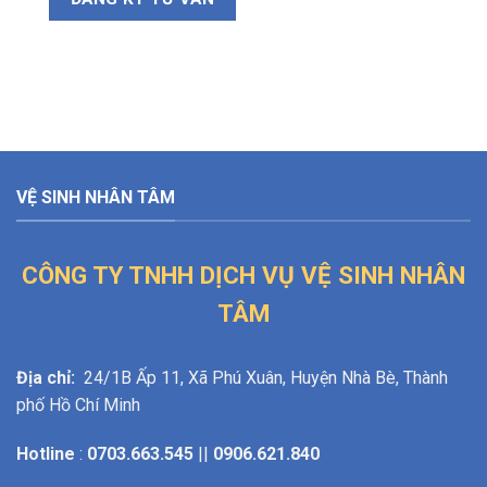
VỆ SINH NHÂN TÂM
CÔNG TY TNHH DỊCH VỤ VỆ SINH NHÂN
TÂM
Địa chỉ:
24/1B Ấp 11, Xã Phú Xuân, Huyện Nhà Bè, Thành
phố Hồ Chí Minh
Hotline
:
0703.663.545
||
0906.621.840